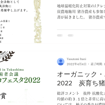
地球温暖化防止対策のJクレ
炭農地施用 猪谷農産も参加
書が届きました。 猪谷農産
す。 炭そだちを使っている
化防止に参加です。
Yasutomi Itani
2022年4月4日
読了時間: 
オーガニック・
2022 炭育ち
総評コメント 抜粋 抗酸化
均値の約３.１倍と非常に高
ついては、柚子の香りが濃