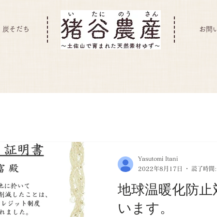
炭そだち
お問
Yasutomi Itani
2022年8月17日
読了時間:
地球温暖化防止
います。