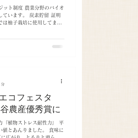
ジット制度 農業分野のバイオ
しています。 炭素貯留 証明
では柚子栽培に使用してま
農産物を購買すると地球温暖
1分
エコフェスタ
猪谷農産優秀賞に
力『植物ストレス耐性力』 平
い値とあんりました。 食味に
厚に広がり、とろりと滑らか