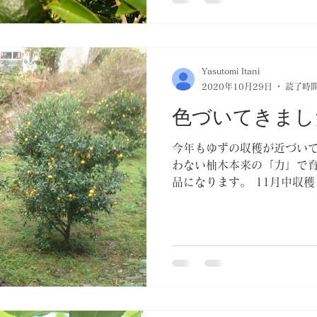
Yasutomi Itani
2020年10月29日
読了時間
色づいてきまし
今年もゆずの収穫が近づいて
わない柚木本来の「力」で育
品になります。 11月中収
ゆず玉の出荷も受けていま