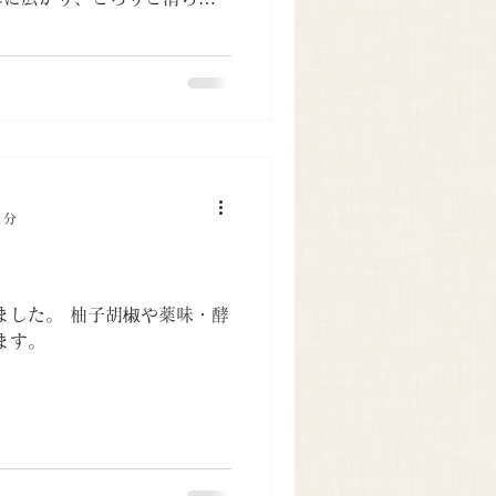
甘みとコクのある旨味にしっ
よく非常に美味しい と嬉し
1分
ました。 柚子胡椒や薬味・酵
ます。