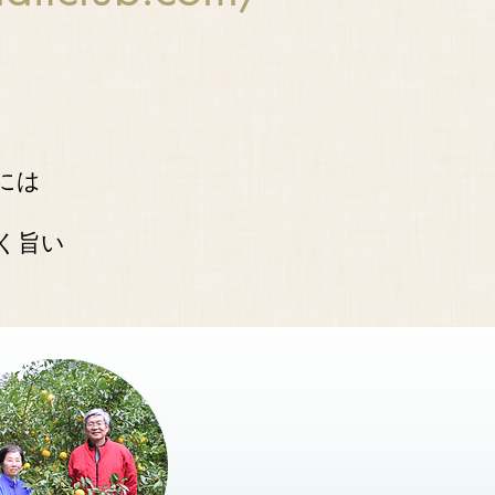
には
く旨い