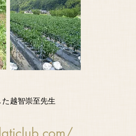
した越智崇至先生
aticlub.com/