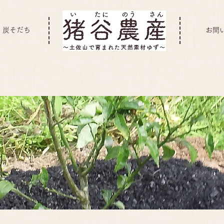
炭そだち
お問