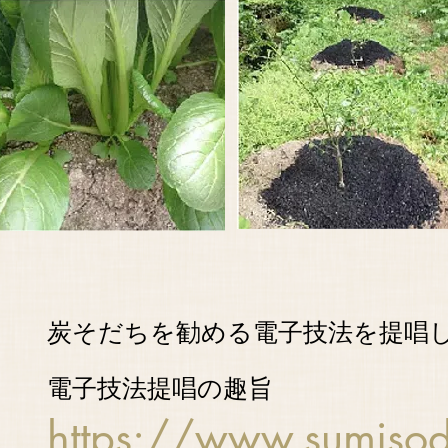
炭そだちを勧める電子技法を提唱
電子技法提唱の趣旨
https://www.sumisod