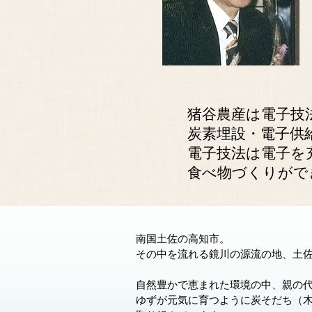
猪谷農産は電子技
炭素埋設・電子供
電子技法は電子を
食べ物づくりがで
南国土佐の高知市。
その中を流れる鏡川の源流の地、土
自然豊かで恵まれた環境の中、親の
ゆずが元気に育つように炭そだち（