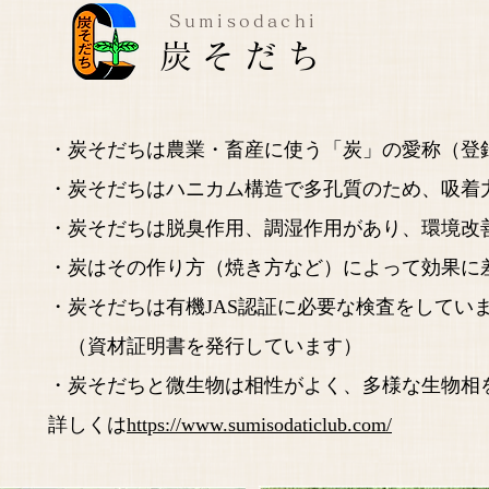
Sumisodachi
炭そだち
・炭そだちは農業・畜産に使う「炭」の愛称（登
・炭そだちはハニカム構造で多孔質のため、吸着
・炭そだちは脱臭作用、調湿作用があり、環境改
・炭はその作り方（焼き方など）によって効果に
・炭そだちは有機JAS認証に必要な検査をしてい
（資材証明書を発行しています）
・炭そだちと微生物は相性がよく、多様な生物相
​詳しくは
https://www.sumisodaticlub.com/